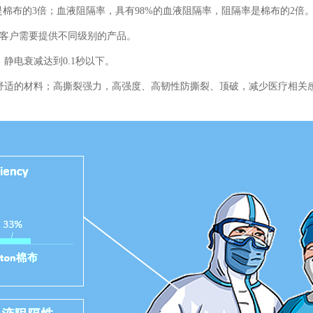
是棉布的
3
倍；
血液阻隔率，
具有
98%
的血液阻隔率，
阻隔率是棉布的
2
倍
客户需要提供不同级别的产品。
，
静电衰减达到
0.1
秒以下。
舒适的材料；高撕裂强力，高强度、高韧性防撕裂、顶破，减少医疗相关