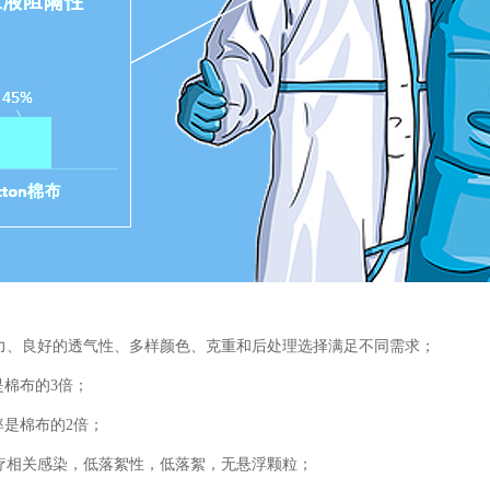
力、
良好的透气性、
多样颜色、克重和后处理选择满足不同需求；
是棉布的
3
倍；
率是棉布的
2
倍；
疗相关感染，
低落絮性，低落絮，无悬浮颗粒；