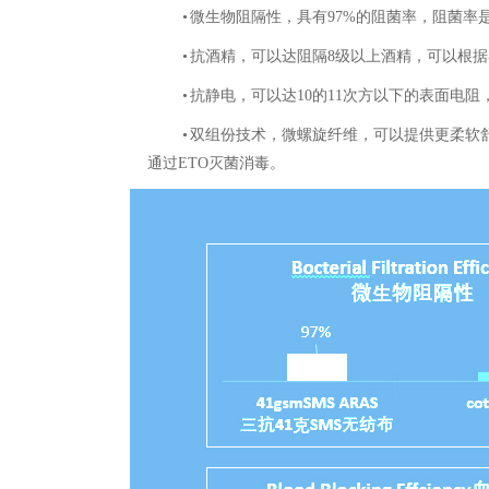
•
微生物阻隔性，
具有
97%
的阻菌率，
阻菌率
•
抗酒精，
可以达阻隔
8
级以上酒精，
可以根据
•
抗静电，
可以达
10
的
11
次方以下的表面电阻
•
双组份技术，微螺旋纤维，可以提供更柔软
通过
ETO
灭菌消
毒。