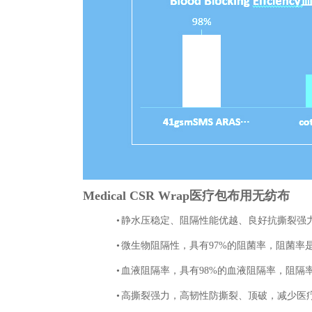
Medical CSR Wrap
医疗包布用无纺布
•
静水压稳定、
阻隔性能优越、
良好抗撕裂强
•
微生物阻隔性，具有
97%
的阻菌率，阻菌率
•
血液阻隔率，具有
98%
的血液阻隔率，阻隔
•
高撕裂强力，高韧性防撕裂、顶破，减少医